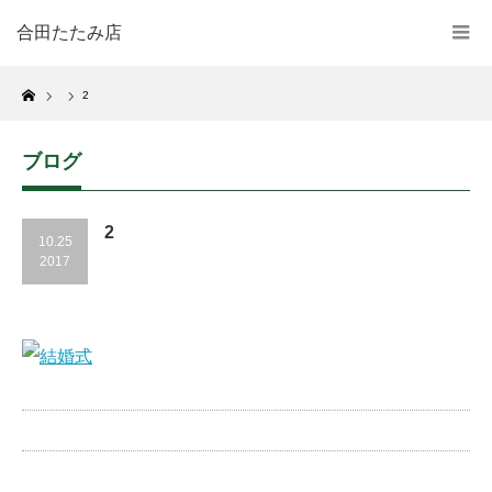
合田たたみ店
Home
2
ブログ
2
10.25
2017