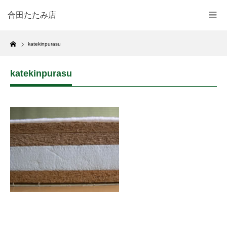
合田たたみ店
Home
katekinpurasu
katekinpurasu