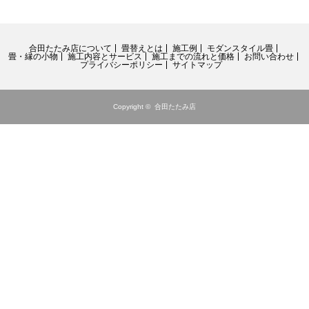
合田たたみ店について
畳替えとは
施工例
モダンスタイル畳
畳・縁の小物
施工内容とサービス
施工までの流れと価格
お問い合わせ
プライバシーポリシー
サイトマップ
Copyright ©
合田たたみ店