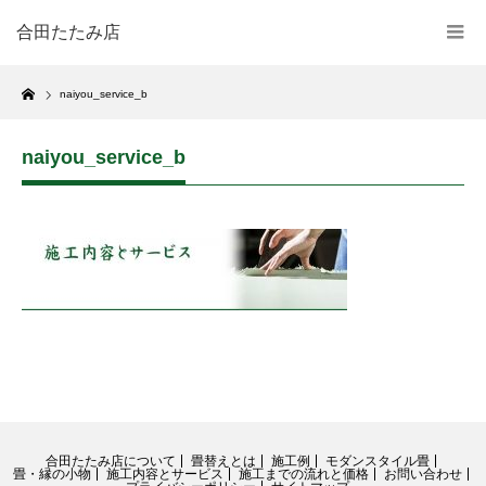
合田たたみ店
Home
naiyou_service_b
naiyou_service_b
合田たたみ店について
畳替えとは
施工例
モダンスタイル畳
畳・縁の小物
施工内容とサービス
施工までの流れと価格
お問い合わせ