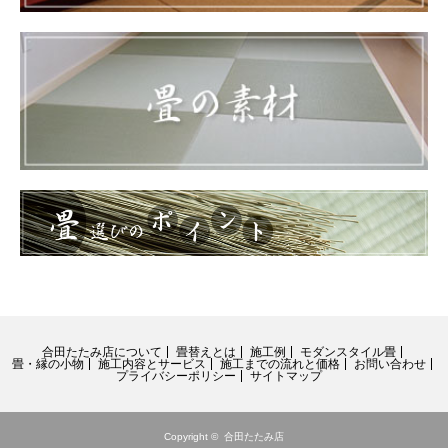
合田たたみ店について
畳替えとは
施工例
モダンスタイル畳
畳・縁の小物
施工内容とサービス
施工までの流れと価格
お問い合わせ
プライバシーポリシー
サイトマップ
Copyright ©
合田たたみ店